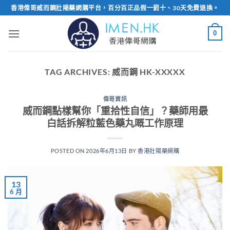
Skip
香港偉哥威而鋼壯陽藥網購平台，百分百正品假一罰十、30天免費退換。
to
content
0
TAG ARCHIVES:
威而鋼 HK-XXXXX
偉哥資訊
威而鋼點樣幫你「重拾性自信」？藥師用最
白話拆解粒藍色藥丸嘅工作原理
POSTED ON
2026年6月13日
BY
香港壯陽藥網購
13
6 月