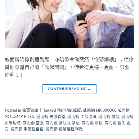
威而鋼唔係創造勃起，亦唔係令你突然「性慾爆棚」；佢係
幫你身體自己嘅「勃起開關」，伸延得更穩、更耐。​ 只要
你明 […]
CONTINUE READING
→
Posted in
偉哥資訊
|
Tagged
勃起功能障礙
,
威而鋼 HK-XXXXX
,
威而鋼
NO cGMP PDE5
,
威而鋼 唔係春藥
,
威而鋼 工作原理
,
威而鋼 機制
,
威而鋼
正確用法
,
威而鋼 空腹
,
威而鋼 脷底丸 禁忌
,
威而鋼 酒精
,
威而鋼 醫生 處
方
,
威而鋼 重獲性自信
,
威而鋼 點解要性刺激