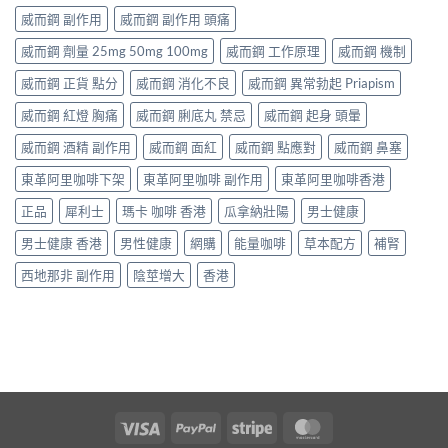
威而鋼 副作用
威而鋼 副作用 頭痛
威而鋼 劑量 25mg 50mg 100mg
威而鋼 工作原理
威而鋼 機制
威而鋼 正貨 點分
威而鋼 消化不良
威而鋼 異常勃起 Priapism
威而鋼 紅燈 胸痛
威而鋼 脷底丸 禁忌
威而鋼 起身 頭暈
威而鋼 酒精 副作用
威而鋼 面紅
威而鋼 點應對
威而鋼 鼻塞
東革阿里咖啡下架
東革阿里咖啡 副作用
東革阿里咖啡香港
正品
犀利士
瑪卡 咖啡 香港
瓜拿納壯陽
男士健康
男士健康 香港
男性健康
網購
能量咖啡
草本配方
補腎
西地那非 副作用
陰莖增大
香港
Visa
PayPal
Stripe
MasterCard