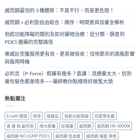
威而鋼最怕的 3 種體質：不是不行，而是更危險！
威而鋼 + 必利勁自由組合：順序、時間差與加量全解析
勃起功能障礙的類別及如何藥物治療：從分類、篩查到
PDE5 選藥的完整路徑
樂威壯空腹服用更有效、更易被吸收：伐地那非的高脂影響
與服用時機
必利吉（P-Force）假藥有幾多？直講：流通量太大，仿到
連包裝色都差唔多——藥師教你點樣唔好做冤大頭
熱點關注
Ernafil 價錢
伟哥
保健品
勃起功能障礙
印度學名藥
喜 健 飛 副作用
增大膠囊
壯陽藥
威而鋼
威而鋼 HK-XXXXX
威而鋼 NO cGMP PDE5
威而鋼 低血壓
威而鋼 偏藍 視覺