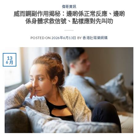
偉哥資訊
威而鋼副作用揭秘：邊啲係正常反應、邊啲
係身體求救信號、點樣應對先叫叻
POSTED ON
2026年6月13日
BY
香港壯陽藥網購
13
6 月