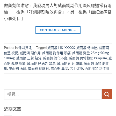
做藥劑師咁耐，我發現男人對威而鋼副作用嘅反應通常有兩
極：一極係「吓到即刻唔敢再食」，另一極係「面紅頭痛當
小事死 […]
CONTINUE READING
→
Posted in
偉哥資訊
|
Tagged
威而鋼 HK-XXXXX
,
威而鋼 低血壓
,
威而鋼
偏藍 視覺
,
威而鋼 副作用
,
威而鋼 副作用 頭痛
,
威而鋼 劑量 25mg 50mg
100mg
,
威而鋼 正貨 點分
,
威而鋼 消化不良
,
威而鋼 異常勃起 Priapism
,
威
而鋼 紅燈 胸痛
,
威而鋼 脷底丸 禁忌
,
威而鋼 起身 頭暈
,
威而鋼 酒精 副作
用
,
威而鋼 面紅
,
威而鋼 點應對
,
威而鋼 鼻塞
,
男士健康
,
西地那非 副作用
近期文章