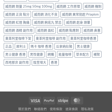
威而鋼 劑量 25mg 50mg 100mg
威而鋼 工作原理
威而鋼 機制
威而鋼 正貨 點分
威而鋼 消化不良
威而鋼 異常勃起 Priapism
威而鋼 紅燈 胸痛
威而鋼 脷底丸 禁忌
威而鋼 起身 頭暈
威而鋼 酒精 副作用
威而鋼 面紅
威而鋼 點應對
威而鋼 鼻塞
東革阿里咖啡下架
東革阿里咖啡 副作用
東革阿里咖啡香港
正品
犀利士
瑪卡 咖啡 香港
瓜拿納壯陽
男士健康
男士健康 香港
男性健康
網購
能量咖啡
草本配方
補腎
西地那非 副作用
陰莖增大
香港
Visa
PayPal
Stripe
MasterCard
關於我們
聯絡我們
使用條款
退貨換貨
隱私政策