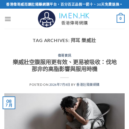
Skip
香港偉哥威而鋼壯陽藥網購平台，百分百正品假一罰十、30天免費退換。
to
content
0
TAG ARCHIVES:
拜耳 樂威壯
偉哥資訊
樂威壯空腹服用更有效、更易被吸收：伐地
那非的高脂影響與服用時機
POSTED ON
2026年7月8日
BY
香港壯陽藥網購
08
7 月