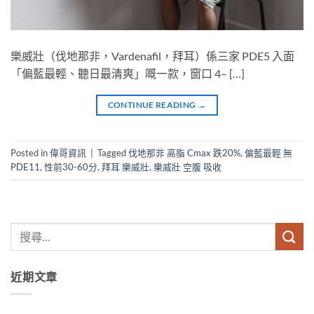
樂威壯（伐地那非，Vardenafil，拜耳）係三家 PDE5 入面
「偏藍最輕、聽日最清爽」嘅一款，窗口 4– […]
CONTINUE READING
→
Posted in
偉哥資訊
|
Tagged
伐地那非 高脂 Cmax 跌20%
,
偏藍最輕 無
PDE11
,
性前30-60分
,
拜耳 樂威壯
,
樂威壯 空腹 吸收
近期文章