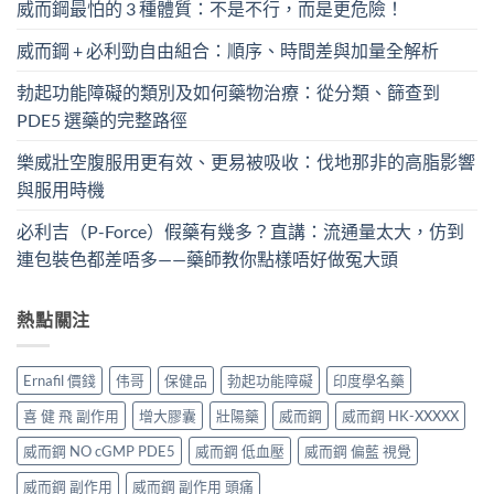
威而鋼最怕的 3 種體質：不是不行，而是更危險！
威而鋼 + 必利勁自由組合：順序、時間差與加量全解析
勃起功能障礙的類別及如何藥物治療：從分類、篩查到
PDE5 選藥的完整路徑
樂威壯空腹服用更有效、更易被吸收：伐地那非的高脂影響
與服用時機
必利吉（P-Force）假藥有幾多？直講：流通量太大，仿到
連包裝色都差唔多——藥師教你點樣唔好做冤大頭
熱點關注
Ernafil 價錢
伟哥
保健品
勃起功能障礙
印度學名藥
喜 健 飛 副作用
增大膠囊
壯陽藥
威而鋼
威而鋼 HK-XXXXX
威而鋼 NO cGMP PDE5
威而鋼 低血壓
威而鋼 偏藍 視覺
威而鋼 副作用
威而鋼 副作用 頭痛