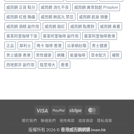
威而鋼 正貨 點分
威而鋼 消化不良
威而鋼 異常勃起 Priapism
威而鋼 紅燈 胸痛
威而鋼 脷底丸 禁忌
威而鋼 起身 頭暈
威而鋼 酒精 副作用
威而鋼 面紅
威而鋼 點應對
威而鋼 鼻塞
東革阿里咖啡下架
東革阿里咖啡 副作用
東革阿里咖啡香港
正品
犀利士
瑪卡 咖啡 香港
瓜拿納壯陽
男士健康
男士健康 香港
男性健康
網購
能量咖啡
草本配方
補腎
西地那非 副作用
陰莖增大
香港
Visa
PayPal
Stripe
MasterCard
關於我們
聯絡我們
使用條款
退貨換貨
隱私政策
版權所有 2026 ©
香港威而鋼網購 imen.hk