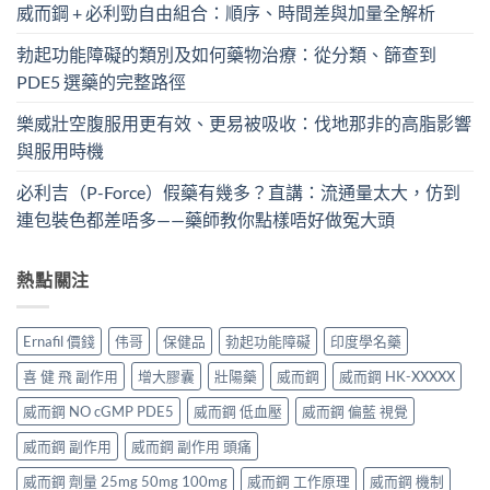
威而鋼 + 必利勁自由組合：順序、時間差與加量全解析
勃起功能障礙的類別及如何藥物治療：從分類、篩查到
PDE5 選藥的完整路徑
樂威壯空腹服用更有效、更易被吸收：伐地那非的高脂影響
與服用時機
必利吉（P-Force）假藥有幾多？直講：流通量太大，仿到
連包裝色都差唔多——藥師教你點樣唔好做冤大頭
熱點關注
Ernafil 價錢
伟哥
保健品
勃起功能障礙
印度學名藥
喜 健 飛 副作用
增大膠囊
壯陽藥
威而鋼
威而鋼 HK-XXXXX
威而鋼 NO cGMP PDE5
威而鋼 低血壓
威而鋼 偏藍 視覺
威而鋼 副作用
威而鋼 副作用 頭痛
威而鋼 劑量 25mg 50mg 100mg
威而鋼 工作原理
威而鋼 機制