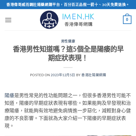
Skip
香港偉哥威而鋼壯陽藥網購平台，百分百正品假一罰十、30天免費退換。
to
content
0
男性健康
香港男性知道嗎？這5個全是陽痿的早
期症狀表現！
POSTED ON
2023年12月5日
BY
香港壯陽藥網購
陽痿
是男性常見的性功能問題之一，但很多香港男性可能不
知道，陽痿的早期症狀表現有哪些。如果能夠及早發現和治
療陽痿，就能夠有效地避免病情進一步惡化，減輕對身心健
康的不良影響。下面就為大家介紹一下陽痿的早期症狀表
現。