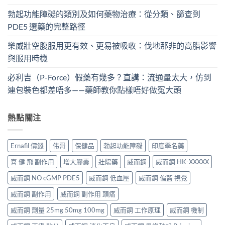
勃起功能障礙的類別及如何藥物治療：從分類、篩查到
PDE5 選藥的完整路徑
樂威壯空腹服用更有效、更易被吸收：伐地那非的高脂影響
與服用時機
必利吉（P-Force）假藥有幾多？直講：流通量太大，仿到
連包裝色都差唔多——藥師教你點樣唔好做冤大頭
熱點關注
Ernafil 價錢
伟哥
保健品
勃起功能障礙
印度學名藥
喜 健 飛 副作用
增大膠囊
壯陽藥
威而鋼
威而鋼 HK-XXXXX
威而鋼 NO cGMP PDE5
威而鋼 低血壓
威而鋼 偏藍 視覺
威而鋼 副作用
威而鋼 副作用 頭痛
威而鋼 劑量 25mg 50mg 100mg
威而鋼 工作原理
威而鋼 機制