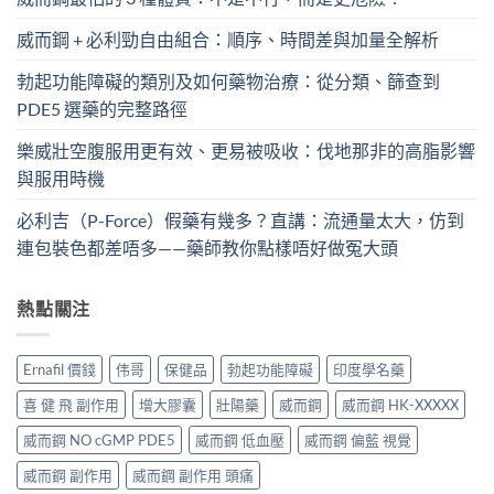
威而鋼 + 必利勁自由組合：順序、時間差與加量全解析
勃起功能障礙的類別及如何藥物治療：從分類、篩查到
PDE5 選藥的完整路徑
樂威壯空腹服用更有效、更易被吸收：伐地那非的高脂影響
與服用時機
必利吉（P-Force）假藥有幾多？直講：流通量太大，仿到
連包裝色都差唔多——藥師教你點樣唔好做冤大頭
熱點關注
Ernafil 價錢
伟哥
保健品
勃起功能障礙
印度學名藥
喜 健 飛 副作用
增大膠囊
壯陽藥
威而鋼
威而鋼 HK-XXXXX
威而鋼 NO cGMP PDE5
威而鋼 低血壓
威而鋼 偏藍 視覺
威而鋼 副作用
威而鋼 副作用 頭痛