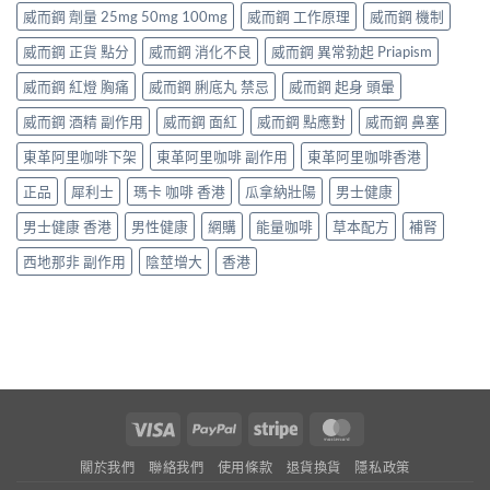
威而鋼 劑量 25mg 50mg 100mg
威而鋼 工作原理
威而鋼 機制
威而鋼 正貨 點分
威而鋼 消化不良
威而鋼 異常勃起 Priapism
威而鋼 紅燈 胸痛
威而鋼 脷底丸 禁忌
威而鋼 起身 頭暈
威而鋼 酒精 副作用
威而鋼 面紅
威而鋼 點應對
威而鋼 鼻塞
東革阿里咖啡下架
東革阿里咖啡 副作用
東革阿里咖啡香港
正品
犀利士
瑪卡 咖啡 香港
瓜拿納壯陽
男士健康
男士健康 香港
男性健康
網購
能量咖啡
草本配方
補腎
西地那非 副作用
陰莖增大
香港
Visa
PayPal
Stripe
MasterCard
關於我們
聯絡我們
使用條款
退貨換貨
隱私政策