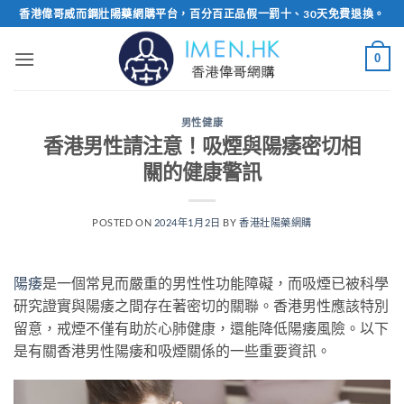
Skip
香港偉哥威而鋼壯陽藥網購平台，百分百正品假一罰十、30天免費退換。
to
content
0
男性健康
香港男性請注意！吸煙與陽痿密切相
關的健康警訊
POSTED ON
2024年1月2日
BY
香港壯陽藥網購
陽痿
是一個常見而嚴重的男性性功能障礙，而吸煙已被科學
研究證實與陽痿之間存在著密切的關聯。香港男性應該特別
留意，戒煙不僅有助於心肺健康，還能降低陽痿風險。以下
是有關香港男性陽痿和吸煙關係的一些重要資訊。