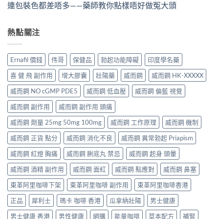
連包裝色都差唔多——藥師教你點樣唔好做冤大頭
熱點關注
Ernafil 價錢
伟哥
保健品
勃起功能障礙
印度學名藥
喜 健 飛 副作用
增大膠囊
壯陽藥
威而鋼
威而鋼 HK-XXXXX
威而鋼 NO cGMP PDE5
威而鋼 低血壓
威而鋼 偏藍 視覺
威而鋼 副作用
威而鋼 副作用 頭痛
威而鋼 劑量 25mg 50mg 100mg
威而鋼 工作原理
威而鋼 機制
威而鋼 正貨 點分
威而鋼 消化不良
威而鋼 異常勃起 Priapism
威而鋼 紅燈 胸痛
威而鋼 脷底丸 禁忌
威而鋼 起身 頭暈
威而鋼 酒精 副作用
威而鋼 面紅
威而鋼 點應對
威而鋼 鼻塞
東革阿里咖啡下架
東革阿里咖啡 副作用
東革阿里咖啡香港
正品
犀利士
瑪卡 咖啡 香港
瓜拿納壯陽
男士健康
男士健康 香港
男性健康
網購
能量咖啡
草本配方
補腎