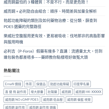
威而鋼最怕的 3 種體質：不是不行，而是更危險！
威而鋼 + 必利勁自由組合：順序、時間差與加量全解析
勃起功能障礙的類別及如何藥物治療：從分類、篩查到
PDE5 選藥的完整路徑
樂威壯空腹服用更有效、更易被吸收：伐地那非的高脂影響
與服用時機
必利吉（P-Force）假藥有幾多？直講：流通量太大，仿到
連包裝色都差唔多——藥師教你點樣唔好做冤大頭
熱點關注
Ernafil 價錢
伟哥
保健品
勃起功能障礙
印度學名藥
喜 健 飛 副作用
增大膠囊
壯陽藥
威而鋼
威而鋼 HK-XXXXX
威而鋼 NO cGMP PDE5
威而鋼 低血壓
威而鋼 偏藍 視覺
威而鋼 副作用
威而鋼 副作用 頭痛