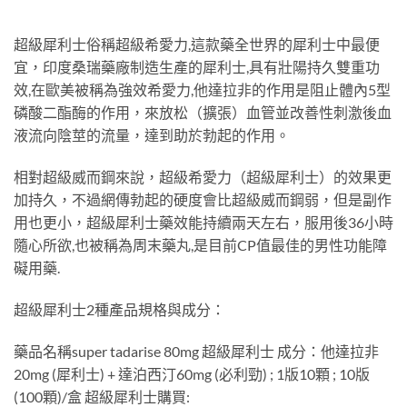
超級犀利士俗稱超級希愛力,這款藥全世界的犀利士中最便
宜，印度桑瑞藥廠制造生產的犀利士,具有壯陽持久雙重功
效,在歐美被稱為強效希愛力,他達拉非的作用是阻止體內5型
磷酸二酯酶的作用，來放松（擴張）血管並改善性刺激後血
液流向陰莖的流量，達到助於勃起的作用。
相對超級威而鋼來說，超級希愛力（超級犀利士）的效果更
加持久，不過網傳勃起的硬度會比超級威而鋼弱，但是副作
用也更小，超級犀利士藥效能持續兩天左右，服用後36小時
隨心所欲,也被稱為周末藥丸,是目前CP值最佳的男性功能障
礙用藥.
超級犀利士2種產品規格與成分：
藥品名稱super tadarise 80mg 超級犀利士 成分：他達拉非
20mg (犀利士) + 達泊西汀60mg (必利勁) ; 1版10顆 ; 10版
(100顆)/盒 超級犀利士購買: