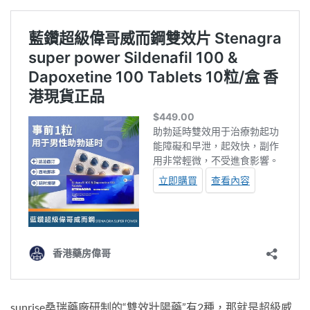
sunrise桑瑞藥廠研制的“雙效壯陽藥”有2種，那就是超級威