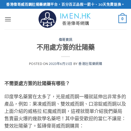
Skip
香港偉哥威而鋼壯陽藥網購平台，百分百正品假一罰十、30天免費退換。
to
content
0
偉哥資訊
不用處方簽的壯陽藥
POSTED ON
2023年6月15日
BY
香港壯陽藥網購
不需要處方簽的壯陽藥有哪些？
印度學名藥實在太多了，光是威而鋼一種就延伸出非常多的
產品，例如：果凍威而鋼、雙效威而鋼、口溶錠威而鋼以及
上面介紹的威格拉 紅魔威而鋼，這裡就簡單介紹我們藥局
售賣最火爆的幾款學名藥吧！其中最受歡迎的當仁不讓是：
雙效壯陽藥了。藍磚偉哥威而鋼購買：