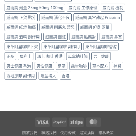
威而鋼 劑量 25mg 50mg 100mg
威而鋼 工作原理
威而鋼 機制
威而鋼 正貨 點分
威而鋼 消化不良
威而鋼 異常勃起 Priapism
威而鋼 紅燈 胸痛
威而鋼 脷底丸 禁忌
威而鋼 起身 頭暈
威而鋼 酒精 副作用
威而鋼 面紅
威而鋼 點應對
威而鋼 鼻塞
東革阿里咖啡下架
東革阿里咖啡 副作用
東革阿里咖啡香港
正品
犀利士
瑪卡 咖啡 香港
瓜拿納壯陽
男士健康
男士健康 香港
男性健康
網購
能量咖啡
草本配方
補腎
西地那非 副作用
陰莖增大
香港
Visa
PayPal
Stripe
MasterCard
關於我們
聯絡我們
使用條款
退貨換貨
隱私政策