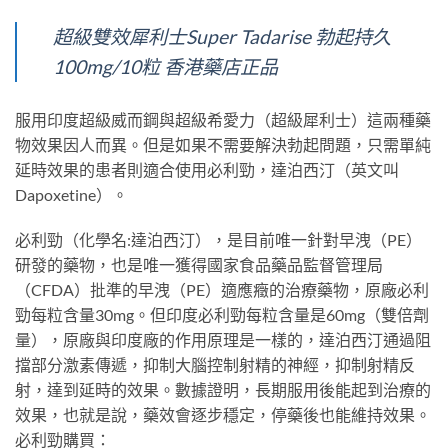
超級雙效犀利士Super Tadarise 勃起持久
100mg/10粒 香港藥店正品
服用印度超級威而鋼與超級希愛力（超級犀利士）這兩種藥
物效果因人而異。但是如果不需要解決勃起問題，只需單純
延時效果的患者則適合使用必利勁，達泊西汀（英文叫
Dapoxetine）。
必利勁（化學名:達泊西汀），是目前唯一針對早洩（PE）
研發的藥物，也是唯一獲得國家食品藥品監督管理局
（CFDA）批準的早洩（PE）適應癥的治療藥物，原廠必利
勁每粒含量30mg。但印度必利勁每粒含量是60mg（雙倍劑
量），原廠與印度廠的作用原理是一樣的，達泊西汀通過阻
擋部分激素傳遞，抑制大腦控制射精的神經，抑制射精反
射，達到延時的效果。數據證明，長期服用後能起到治療的
效果，也就是說，藥效會逐步穩定，停藥後也能維持效果。
必利勁購買：