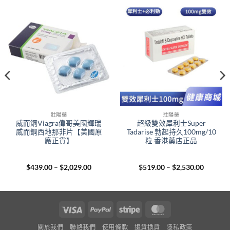
壯陽藥
壯陽藥
威而鋼Viagra偉哥美國輝瑞
超級雙效犀利士Super
威而鋼西地那非片【美國原
Tadarise 勃起持久100mg/10
廠正貨】
粒 香港藥店正品
Price
Price
$
439.00
–
$
2,029.00
$
519.00
–
$
2,530.00
range:
range:
00
$439.00
$519.00
gh
through
through
.00
$2,029.00
$2,530.
Visa
PayPal
Stripe
MasterCard
關於我們
聯絡我們
使用條款
退貨換貨
隱私政策