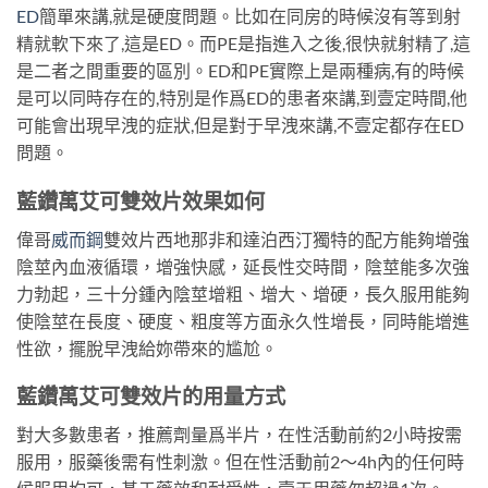
ED
簡單來講,就是硬度問題。比如在同房的時候沒有等到射
精就軟下來了,這是ED。而PE是指進入之後,很快就射精了,這
是二者之間重要的區別。ED和PE實際上是兩種病,有的時候
是可以同時存在的,特別是作爲ED的患者來講,到壹定時間,他
可能會出現早洩的症狀,但是對于早洩來講,不壹定都存在ED
問題。
藍鑽萬艾可雙效片效果如何
偉哥
威而鋼
雙效片西地那非和達泊西汀獨特的配方能夠增強
陰莖內血液循環，增強快感，延長性交時間，陰莖能多次強
力勃起，三十分鍾內陰莖增粗、增大、增硬，長久服用能夠
使陰莖在長度、硬度、粗度等方面永久性增長，同時能增進
性欲，擺脫早洩給妳帶來的尴尬。
藍鑽萬艾可雙效片的用量方式
對大多數患者，推薦劑量爲半片，在性活動前約2小時按需
服用，服藥後需有性刺激。但在性活動前2～4h內的任何時