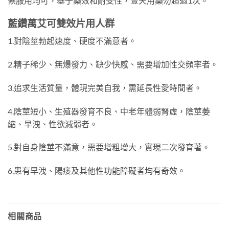
候服用均可，基于藥效和耐受性，壹天用藥勿超過1次。
藍鑽萬艾可雙效片用人群
1.對陰莖勃起速度、硬度不滿意者。
2.精子稀少、無爆發力、缺少快感、需要增加性交頻率者。
3.追求生活質量，體現完美自我，需延長性愛時間者。
4.陰莖短小、生殖器發育不良、中老年體弱腎虛，陰莖萎
縮、早洩、性欲減弱者。
5.對自身陰莖不滿意，需要增粗增大，實現二次發育著。
6.患有早洩、陽痿及其他性功能障礙者均有奇效。
相關商品