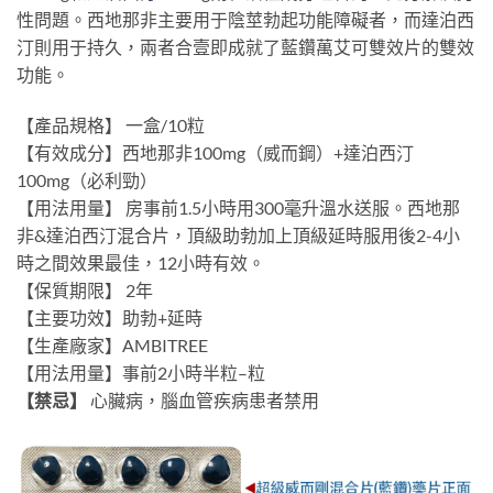
性問題。西地那非主要用于陰莖勃起功能障礙者，而達泊西
汀則用于持久，兩者合壹即成就了藍鑽萬艾可雙效片的雙效
功能。
【產品規格】 一盒/10粒
【有效成分】西地那非100mg（威而鋼）+達泊西汀
100mg（必利勁）
【用法用量】 房事前1.5小時用300毫升溫水送服。西地那
非&達泊西汀混合片，頂級助勃加上頂級延時服用後2-4小
時之間效果最佳，12小時有效。
【保質期限】 2年
【主要功效】助勃+延時
【生產廠家】AMBITREE
【用法用量】事前2小時半粒–粒
【禁忌】
心臟病，腦血管疾病患者禁用