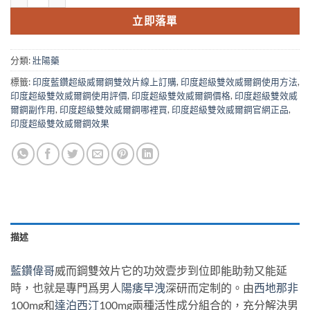
立即落單
分類:
壯陽藥
標籤:
印度藍鑽超級威爾鋼雙效片線上訂購
,
印度超級雙效威爾鋼使用方法
,
印度超級雙效威爾鋼使用評價
,
印度超級雙效威爾鋼價格
,
印度超級雙效威
爾鋼副作用
,
印度超級雙效威爾鋼哪裡買
,
印度超級雙效威爾鋼官網正品
,
印度超級雙效威爾鋼效果
描述
藍鑽偉哥
威而鋼雙效片它的功效壹步到位即能助勃又能延
時，也就是專門爲男人
陽痿早洩
深研而定制的。由
西地那非
100mg和
達泊西汀
100mg兩種活性成分組合的，充分解決男